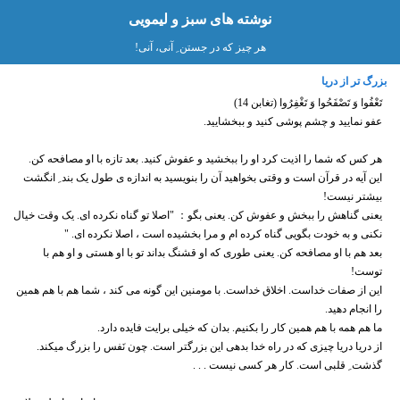
نوشته های سبز و لیمویی
هر چیز که در جستن ِ آنی، آنی!
بزرگ تر از دریا
ﺗَﻌْﻔُﻮﺍ ﻭَ ﺗَﺼْﻔَﺤُﻮﺍ ﻭَ ﺗَﻐْﻔِﺮُﻭﺍ (ﺗﻐﺎﺑﻦ 14)
عفو نمایید و چشم پوشی کنید و ببخشایید.
هر کس که شما را اذیت کرد او را ببخشید و عفوش کنید. بعد تازه با او مصافحه کن.
این آیه در قرآن است و وقتی بخواهید آن را بنویسید به اندازه ی طول یک بند ِ انگشت
بیشتر نیست!
یعنی گناهش را ببخش و عفوش کن. یعنی بگو： "اصلا تو گناه نکرده ای. یک وقت خیال
نکنی و به خودت بگویی گناه کرده ام و مرا بخشیده است ، اصلا نکرده ای. "
بعد هم با او مصافحه کن. یعنی طوری که او قشنگ بداند تو با او هستی و او هم با
توست!
این از صفات خداست. اخلاق خداست. با مومنین این گونه می کند ، شما هم با هم همین
را انجام دهید.
ما هم همه با هم همین کار را بکنیم. بدان که خیلی برایت فایده دارد.
از دریا دریا چیزی که در راه خدا بدهی این بزرگتر است. چون نَفس را بزرگ میکند.
گذشت ِ قلبی است. کار هر کسی نیست . . .